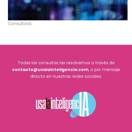
ConsultorIA
Todas las consultas las resolvemos a través de
contacto@usalainteligencia.com
, o por mensaje
directo en nuestras redes sociales.