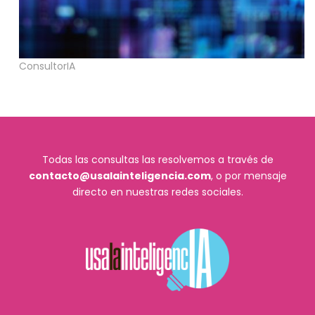
ConsultorIA
Todas las consultas las resolvemos a través de
contacto@usalainteligencia.com
, o por mensaje
directo en nuestras redes sociales.