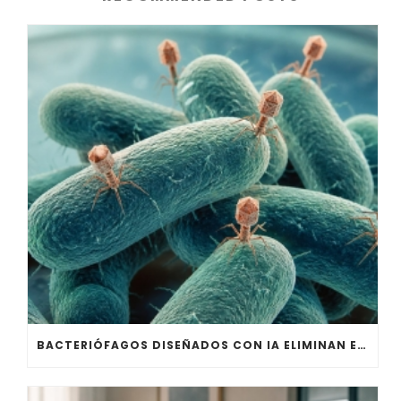
BACTERIÓFAGOS DISEÑADOS CON IA ELIMINAN E. COLI EN ESTUDIO DE STANFORD