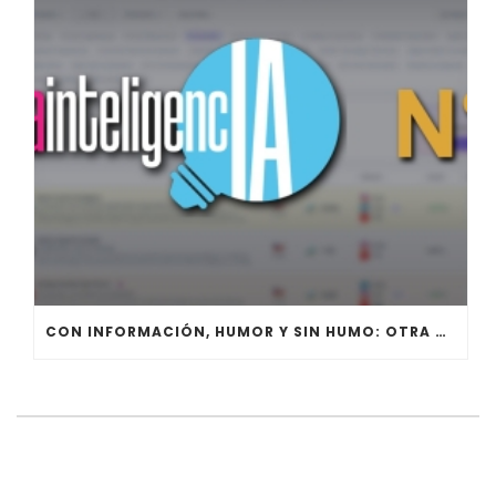
CON INFORMACIÓN, HUMOR Y SIN HUMO: OTRA VEZ NÚMERO 1