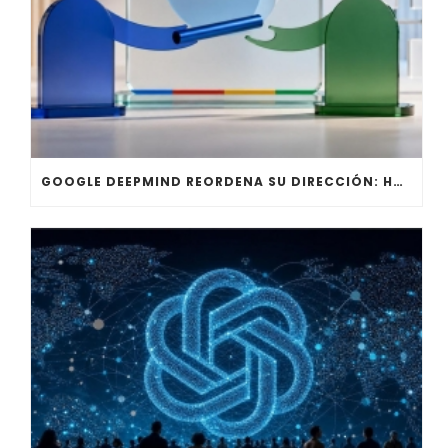
GOOGLE DEEPMIND REORDENA SU DIRECCIÓN: HASSABIS DEJA LA OPERACIÓN DIARIA