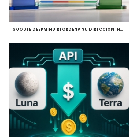
GOOGLE DEEPMIND REORDENA SU DIRECCIÓN: HASSABIS DEJA LA OPERACIÓN DIARIA