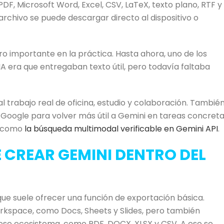
DF, Microsoft Word, Excel, CSV, LaTeX, texto plano, RTF y
archivo se puede descargar directo al dispositivo o
o importante en la práctica. Hasta ahora, uno de los
 era que entregaban texto útil, pero todavía faltaba
 trabajo real de oficina, estudio y colaboración. Tambié
Google para volver más útil a Gemini en tareas concreta
s como
la búsqueda multimodal verificable en Gemini API
.
 CREAR GEMINI DENTRO DEL
que suele ofrecer una función de exportación básica.
kspace, como Docs, Sheets y Slides, pero también
se ecosistema, como PDF, DOCX, XLSX y CSV. A eso se