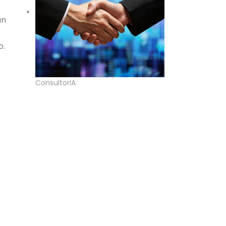
o
un
o.
ConsultorIA