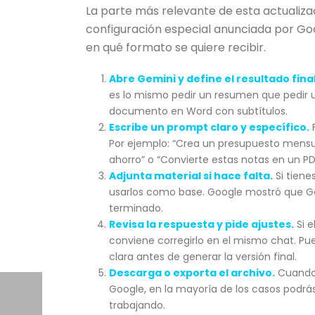
La parte más relevante de esta actualizac
configuración especial anunciada por Goog
en qué formato se quiere recibir.
Abre Gemini y define el resultado final
es lo mismo pedir un resumen que pedir u
documento en Word con subtítulos.
Escribe un prompt claro y específico.
F
Por ejemplo: “Crea un presupuesto mensua
ahorro” o “Convierte estas notas en un PDF
Adjunta material si hace falta.
Si tiene
usarlos como base. Google mostró que Ge
terminado.
Revisa la respuesta y pide ajustes.
Si e
conviene corregirlo en el mismo chat. Pu
clara antes de generar la versión final.
Descarga o exporta el archivo.
Cuando e
Google, en la mayoría de los casos podrás 
trabajando.