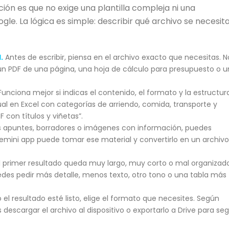
ión es que no exige una plantilla compleja ni una
le. La lógica es simple: describir qué archivo se necesita
.
Antes de escribir, piensa en el archivo exacto que necesitas. N
n PDF de una página, una hoja de cálculo para presupuesto o u
unciona mejor si indicas el contenido, el formato y la estructura
l en Excel con categorías de arriendo, comida, transporte y
 con títulos y viñetas”.
s apuntes, borradores o imágenes con información, puedes
mini app puede tomar ese material y convertirlo en un archivo
l primer resultado queda muy largo, muy corto o mal organizado
edes pedir más detalle, menos texto, otro tono o una tabla más
l resultado esté listo, elige el formato que necesites. Según
descargar el archivo al dispositivo o exportarlo a Drive para seg