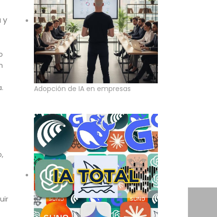
 y
o
n
.
Adopción de IA en empresas
,
uir