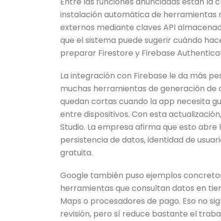
Entre las funciones anunciadas están la c
instalación automática de herramientas 
externos mediante claves API almacenad
que el sistema puede sugerir cuándo hace 
preparar Firestore y Firebase Authentica
La integración con Firebase le da más pes
muchas herramientas de generación de có
quedan cortas cuando la app necesita guar
entre dispositivos. Con esta actualización
Studio. La empresa afirma que esto abre
persistencia de datos, identidad de usuar
gratuita.
Google también puso ejemplos concretos d
herramientas que consultan datos en tie
Maps o procesadores de pago. Eso no signi
revisión, pero sí reduce bastante el trab