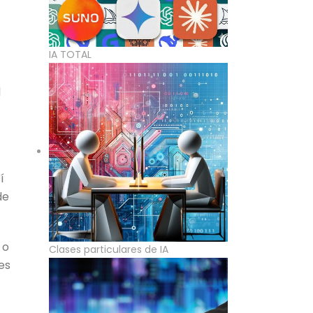
IA TOTAL
l
í
de
 o
Clases particulares de IA
es