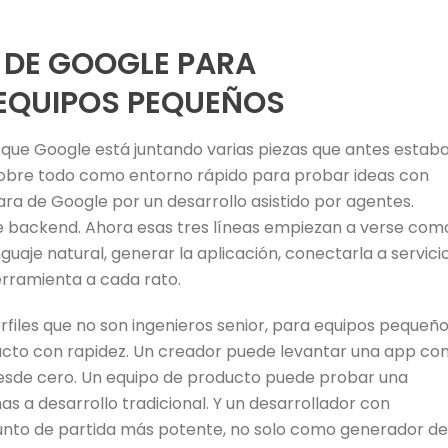
 DE GOOGLE PARA
EQUIPOS PEQUEÑOS
 que Google está juntando varias piezas que antes estab
sobre todo como entorno rápido para probar ideas con
ara de Google por un desarrollo asistido por agentes.
 de backend. Ahora esas tres líneas empiezan a verse com
guaje natural, generar la aplicación, conectarla a servici
erramienta a cada rato.
rfiles que no son ingenieros senior, para equipos pequeñ
ducto con rapidez. Un creador puede levantar una app co
 desde cero. Un equipo de producto puede probar una
s a desarrollo tradicional. Y un desarrollador con
unto de partida más potente, no solo como generador de