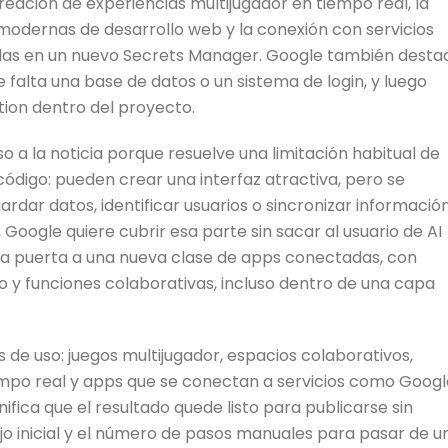
reación de experiencias multijugador en tiempo real, la
modernas de desarrollo web y la conexión con servicios
as en un nuevo Secrets Manager. Google también desta
falta una base de datos o un sistema de login, y luego
tion dentro del proyecto.
o a la noticia porque resuelve una limitación habitual de
digo: pueden crear una interfaz atractiva, pero se
dar datos, identificar usuarios o sincronizar informació
, Google quiere cubrir esa parte sin sacar al usuario de AI
 la puerta a una nueva clase de apps conectadas, con
io y funciones colaborativas, incluso dentro de una capa
e uso: juegos multijugador, espacios colaborativos,
mpo real y apps que se conectan a servicios como Googl
fica que el resultado quede listo para publicarse sin
ajo inicial y el número de pasos manuales para pasar de u