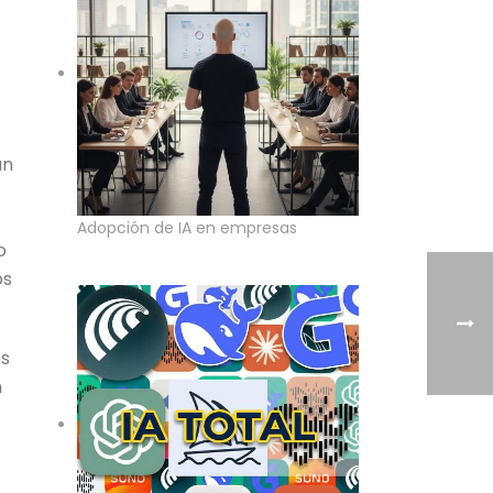
an
Adopción de IA en empresas
o
os
os
n