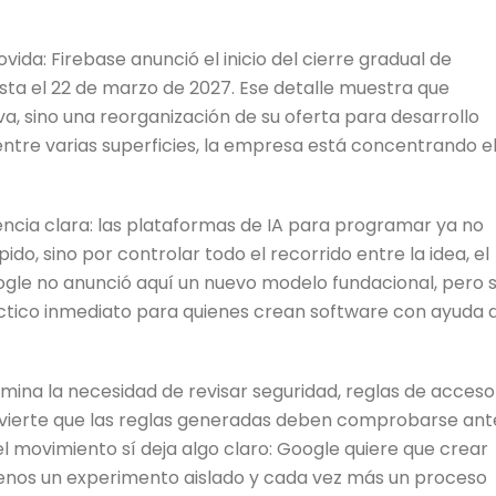
da: Firebase anunció el inicio del cierre gradual de
asta el 22 de marzo de 2027. Ese detalle muestra que
a, sino una reorganización de su oferta para desarrollo
entre varias superficies, la empresa está concentrando e
ncia clara: las plataformas de IA para programar ya no
do, sino por controlar todo el recorrido entre la idea, el
oogle no anunció aquí un nuevo modelo fundacional, pero s
tico inmediato para quienes crean software con ayuda 
limina la necesidad de revisar seguridad, reglas de acceso
advierte que las reglas generadas deben comprobarse ant
l movimiento sí deja algo claro: Google quiere que crear
menos un experimento aislado y cada vez más un proceso