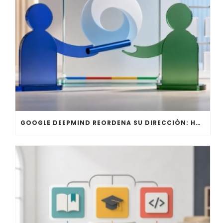
GOOGLE DEEPMIND REORDENA SU DIRECCIÓN: HASSABIS DEJA LA OPERACIÓN DIARIA