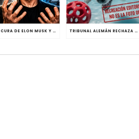
LA LOCURA DE ELON MUSK Y LA VOLUNTAD ARTIFICIAL
TRIBUNAL ALEMÁN RECHAZA DEMANDA POR DERECHOS DE AUTOR CONTRA CÓMIC CREADO CON IA