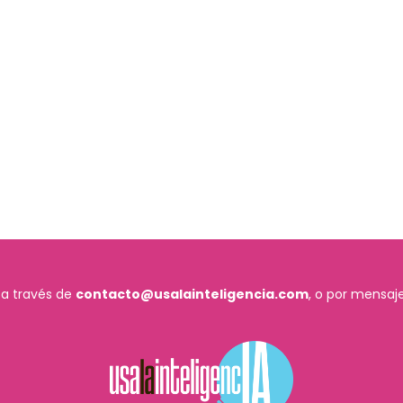
 a través de
contacto@usalainteligencia.com
, o por mensaje