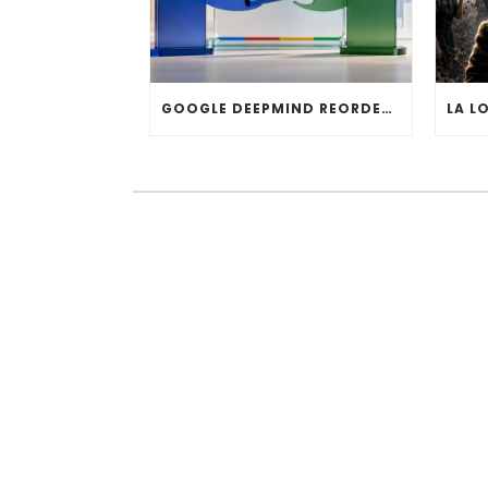
GOOGLE DEEPMIND REORDENA SU DIRECCIÓN: HASSABIS DEJA LA OPERACIÓN DIARIA