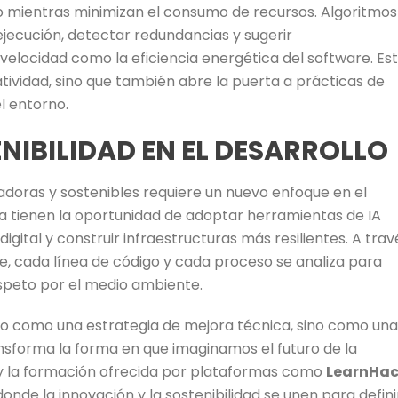
 mientras minimizan el consumo de recursos. Algoritmos
jecución, detectar redundancias y sugerir
velocidad como la eficiencia energética del software. Es
tividad, sino que también abre la puerta a prácticas de
l entorno.
NIBILIDAD EN EL DESARROLLO
doras y sostenibles requiere un nuevo enfoque en el
ra tienen la oportunidad de adoptar herramientas de IA
digital y construir infraestructuras más resilientes. A trav
te, cada línea de código y cada proceso se analiza para
espeto por el medio ambiente.
o como una estrategia de mejora técnica, sino como una
nsforma la forma en que imaginamos el futuro de la
 y la formación ofrecida por plataformas como
LearnHa
nde la innovación y la sostenibilidad se unen para defini