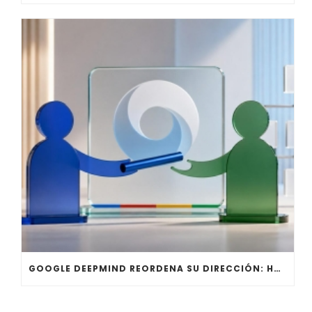
GOOGLE DEEPMIND REORDENA SU DIRECCIÓN: HASSABIS DEJA LA OPERACIÓN DIARIA