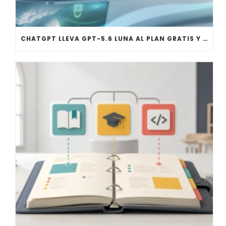
CHATGPT LLEVA GPT-5.6 LUNA AL PLAN GRATIS Y AFINA SOL PARA PLUS Y PRO