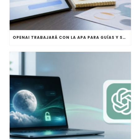
OPENAI TRABAJARÁ CON LA APA PARA GUÍAS Y SALVAGUARDAS DE IA PARA JÓVENES