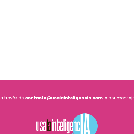
 a través de
contacto@usalainteligencia.com
, o por mensaje