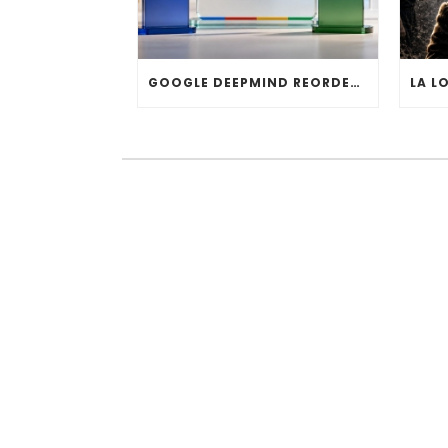
GOOGLE DEEPMIND REORDENA SU DIRECCIÓN: HASSABIS DEJA LA OPERACIÓN DIARIA