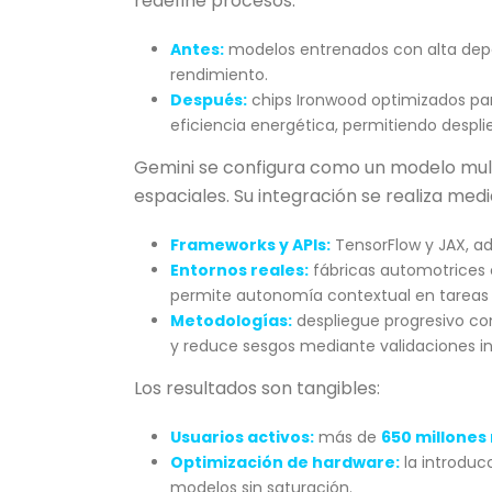
redefine procesos:
Antes:
modelos entrenados con alta depe
rendimiento.
Después:
chips Ironwood optimizados par
eficiencia energética, permitiendo despli
Gemini se configura como un modelo mult
espaciales. Su integración se realiza medi
Frameworks y APIs:
TensorFlow y JAX, a
Entornos reales:
fábricas automotrices
permite autonomía contextual en tareas r
Metodologías:
despliegue progresivo con
y reduce sesgos mediante validaciones in
Los resultados son tangibles:
Usuarios activos:
más de
650 millones
Optimización de hardware:
la introducc
modelos sin saturación.