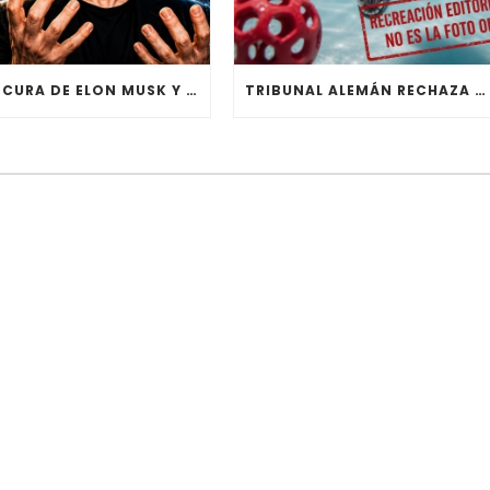
LA LOCURA DE ELON MUSK Y LA VOLUNTAD ARTIFICIAL
TRIBUNAL ALEMÁN RECHAZA DEMANDA POR DERECHOS DE AUTOR CONTRA CÓMIC CREADO CON IA