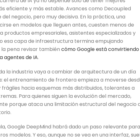
 carrera de IA ya no depende solo de tener mejores
más eficiente y más estable. Avances como Decoupled
del negocio, pero muy decisiva. En la práctica, una
cirse en modelos que lleguen antes, cuesten menos de
a productos empresariales, asistentes especializados y
o esa capa de infraestructura termina empujando
e la pena revisar también
cómo Google está convirtiendo
a agentes de IA
.
oda la industria vaya a cambiar de arquitectura de un día
eta: el entrenamiento de frontera empieza a moverse des
frágiles hacia esquemas más distribuidos, tolerantes a
remas. Para quienes siguen la evolución del mercado,
te porque ataca una limitación estructural del negocio 
orio.
scala, Google DeepMind habrá dado un paso relevante par
turos modelos. Y eso, aunque no se vea en una interfaz, sue