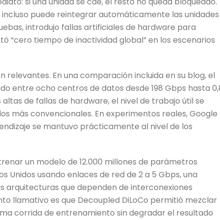
iato: si una unidad se cae, el resto no queda bloqueado.
 incluso puede reintegrar automáticamente las unidades
uebas, introdujo fallas artificiales de hardware para
“cero tiempo de inactividad global” en los escenarios
relevantes. En una comparación incluida en su blog, el
do entre ocho centros de datos desde 198 Gbps hasta 0
tas de fallas de hardware, el nivel de trabajo útil se
os más convencionales. En experimentos reales, Google
endizaje se mantuvo prácticamente al nivel de los
trenar un modelo de 12.000 millones de parámetros
os Unidos usando enlaces de red de 2 a 5 Gbps, una
las arquitecturas que dependen de interconexiones
to llamativo es que Decoupled DiLoCo permitió mezclar
sma corrida de entrenamiento sin degradar el resultado