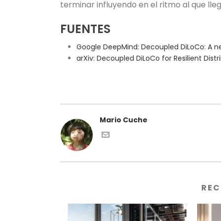
terminar influyendo en el ritmo al que ll
FUENTES
Google DeepMind: Decoupled DiLoCo: A new f
arXiv: Decoupled DiLoCo for Resilient Distr
Mario Cuche
REC