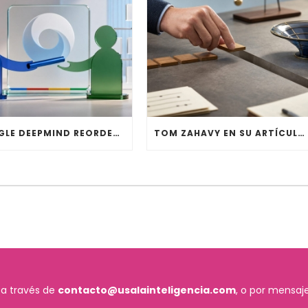
GOOGLE DEEPMIND REORDENA SU DIRECCIÓN: HASSABIS DEJA LA OPERACIÓN DIARIA
TOM ZAHAVY EN SU ARTÍCULO “LLMS CAN’T JUMP” CUESTIONA SI LA IA PUEDE CREAR NUEVAS TEORÍAS
 a través de
contacto@usalainteligencia.com
, o por mensaje