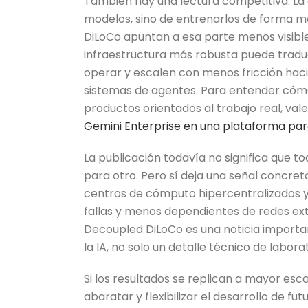
También hay una lectura competitiva. La
modelos, sino de entrenarlos de forma 
DiLoCo apuntan a esa parte menos visible 
infraestructura más robusta puede tradu
operar y escalen con menos fricción haci
sistemas de agentes. Para entender cóm
productos orientados al trabajo real, val
Gemini Enterprise en una plataforma par
La publicación todavía no significa que t
para otro. Pero sí deja una señal concr
centros de cómputo hipercentralizados y 
fallas y menos dependientes de redes ext
Decoupled DiLoCo es una noticia importan
la IA, no solo un detalle técnico de laborat
Si los resultados se replican a mayor e
abaratar y flexibilizar el desarrollo de fu