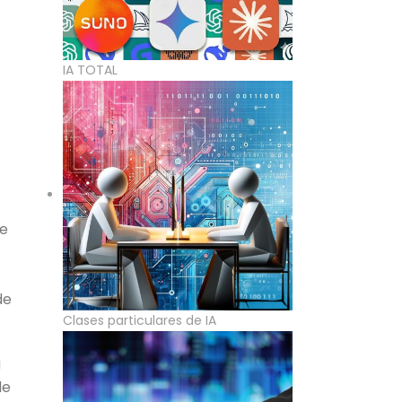
IA TOTAL
de
de
Clases particulares de IA
a
le