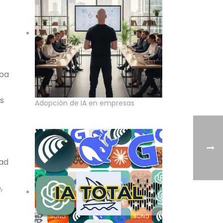
apa
os
Adopción de IA en empresas
dad
,