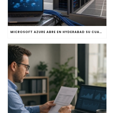
MICROSOFT AZURE ABRE EN HYDERABAD SU CUARTA REGIÓN EN INDIA PARA CARGAS DE IA