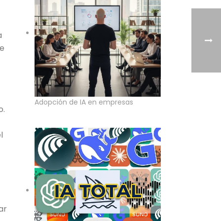
a
ue
Adopción de IA en empresas
o.
l
ar