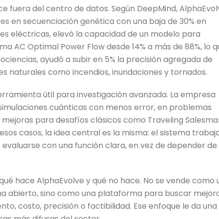
ce fuera del centro de datos. Según DeepMind, AlphaEvol
es en secuenciación genética con una baja de 30% en
des eléctricas, elevó la capacidad de un modelo para
lema AC Optimal Power Flow desde 14% a más de 88%, lo q
ociencias, ayudó a subir en 5% la precisión agregada de
es naturales como incendios, inundaciones y tornados.
ramienta útil para investigación avanzada. La empresa
simulaciones cuánticas con menos error, en problemas
 mejoras para desafíos clásicos como Traveling Salesma
os casos, la idea central es la misma: el sistema trabaj
evaluarse con una función clara, en vez de depender de
n qué hace AlphaEvolve y qué no hace. No se vende como 
ma abierto, sino como una plataforma para buscar mejor
o, costo, precisión o factibilidad. Ese enfoque le da una
as más difusas del sector.