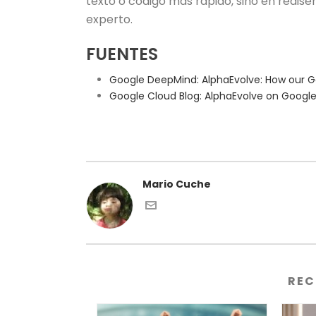
texto o código más rápido, sino en redis
experto.
FUENTES
Google DeepMind: AlphaEvolve: How our G
Google Cloud Blog: AlphaEvolve on Google 
Mario Cuche
REC