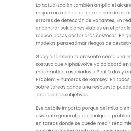
La actualización también amplía el alcan
mejoró un modelo de corrección de error
errores de detección de variantes. En re
encontrar soluciones viables en el prob
reduce pasos posteriores costosos. En ge
modelos para estimar riesgos de desastr
Google también lo presentó como una her
sostuvo que AlphaEvolve ya colaboró en 
matemáticos asociados a Paul Erdős y en
Problem y números de Ramsey. En todos es
sobre tareas donde una respuesta puede 
impresiones subjetivas.
Ese detalle importa porque delimita bie
asistente general para cualquier proble
en tareas donde se puede medir rendimient
ventaja práctica frente a muchas promes