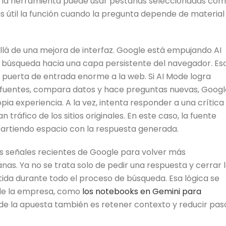
 la herramienta puede usar pestañas seleccionadas co
 útil la función cuando la pregunta depende de material
lá de una mejora de interfaz. Google está empujando AI
 búsqueda hacia una capa persistente del navegador. Es
puerta de entrada enorme a la web. Si AI Mode logra
e fuentes, compara datos y hace preguntas nuevas, Googl
a experiencia. A la vez, intenta responder a una crítica
 tráfico de los sitios originales. En este caso, la fuente
artiendo espacio con la respuesta generada.
s señales recientes de Google para volver más
nas. Ya no se trata solo de pedir una respuesta y cerrar 
ida durante todo el proceso de búsqueda. Esa lógica se
de la empresa, como
los notebooks en Gemini para
nde la apuesta también es retener contexto y reducir pas