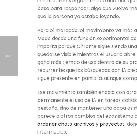
interfaz. The Verge remarcó además que
base para responder, algo que vuelve más
que la persona ya estaba leyendo.
Para el mercado, el movimiento va más al
Mode desde una función experimental de
importa porque Chrome sigue siendo una 
quedarse visible mientras el usuario abr
gana más tiempo de uso dentro de su propi
recurrente: que las búsquedas con IA alejan
sigue presente en pantalla, aunque comp
Ese movimiento también encaja con otra
permanente el uso de IA en tareas cotidia
pestaña, sino de mantener una capa asist
parece a otros cambios del ecosistema 
ordenar chats, archivos y proyectos
, do
intermedios.