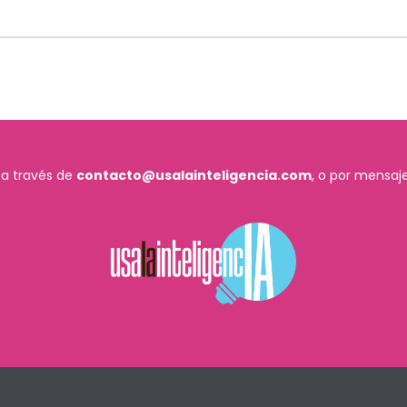
 a través de
contacto@usalainteligencia.com
, o por mensaje