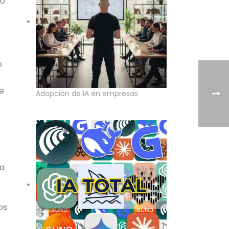
mo
o
e
Adopción de IA en empresas
la
os